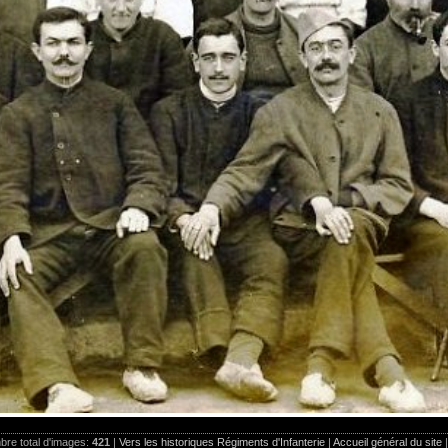
re total d'images:
421
|
Vers les historiques Régiments d'Infanterie
|
Accueil général du site