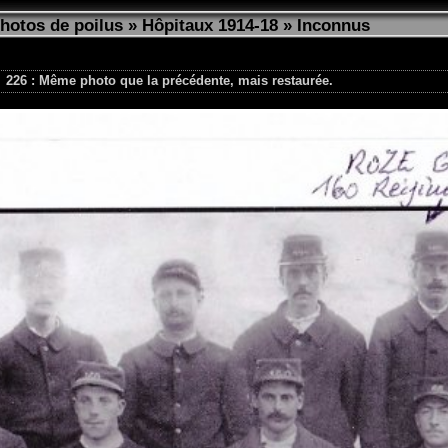
photos de poilus
»
Hôpitaux 1914-18
»
Inconnus
226 : Même photo que la précédente, mais restaurée.