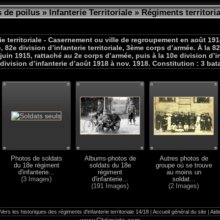
 de poilus
»
Infanterie Territoriale
»
Régiments territori
ie territoriale - Casernement ou ville de regroupement en août 19
e, 82e division d’infanterie territoriale, 3ème corps d’armée. À la 82
 juin 1915, rattaché au 2e corps d’armée, puis à la 10e division d’i
 division d’infanterie d’août 1918 à nov. 1918. Constitution : 3 bata
Photos de soldats
Albums-photos de
Autres photos de
du 18e régiment
soldats du 18e
groupe où se trouve
d'infanterie...
régiment
au moins un
(3 Images)
d'infanterie...
soldat...
(191 Images)
(2 Images)
Vers les historiques des régiments d'infanterie territoriale 14/18
|
Accueil général du site
|
Aid