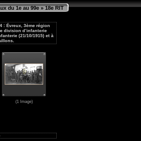
aux du 1e au 99e
» 18e RIT
14 : Évreux, 3ème région
e division d’infanterie
nfanterie (21/10/1915) et à
illons.
(1 Image)
e