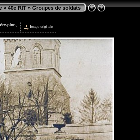
e
»
40e RIT
»
Groupes de soldats
ère-plan,
Image originale