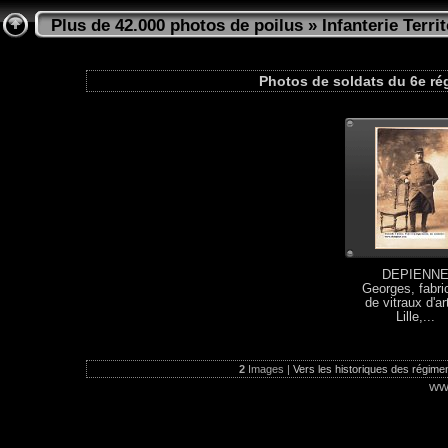
Plus de 42.000 photos de poilus
»
Infanterie Territ
Photos de soldats du 6e régi
DEPIENN
Georges, fabri
de vitraux d'ar
Lille,...
2
Images |
Vers les historiques des régiment
ww