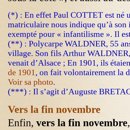
(*) : En effet Paul COTTET est né un
matriculaire nous indique qu’à son 
exempté pour « infantilisme ». Il e
(**) : Polycarpe WALDNER, 55 ans à
village. Son fils Arthur WALDNER, 30
venait d’Alsace ; En 1901, ils étai
de 1901
, on fait volontairement la d
Voir sa photo
.
(***) : Il s’agit d’Auguste BRETAG
Vers la fin novembre
Enfin,
vers la fin novembre