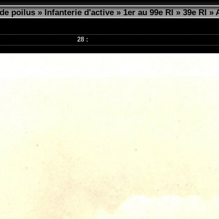
de poilus
»
Infanterie d'active
»
1er au 99e RI
»
39e RI
»
28 :