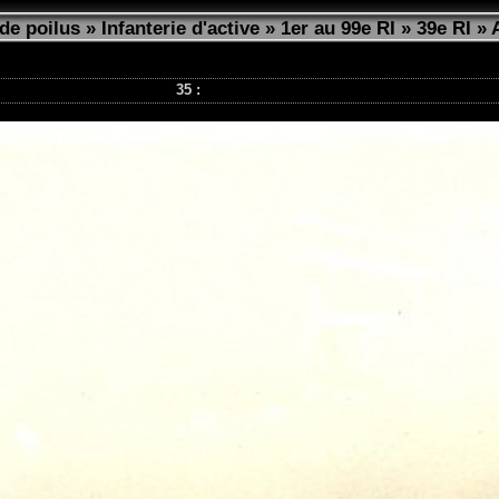
de poilus
»
Infanterie d'active
»
1er au 99e RI
»
39e RI
»
35 :