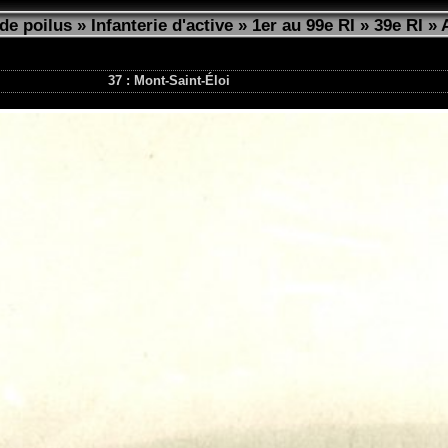
de poilus
»
Infanterie d'active
»
1er au 99e RI
»
39e RI
»
37 : Mont-Saint-Éloi