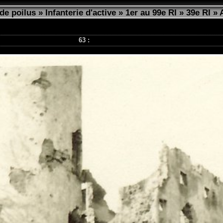
de poilus
»
Infanterie d'active
»
1er au 99e RI
»
39e RI
»
63 :