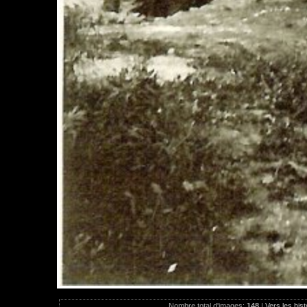
Nombre total d'images:
148
|
Vers les hist