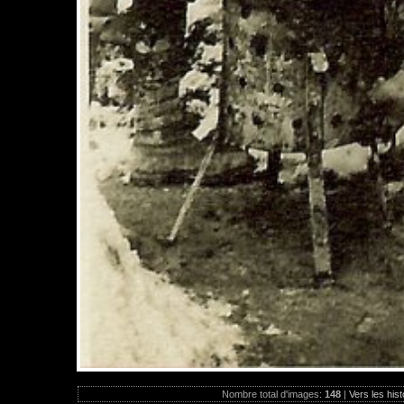
Nombre total d'images:
148
|
Vers les hist