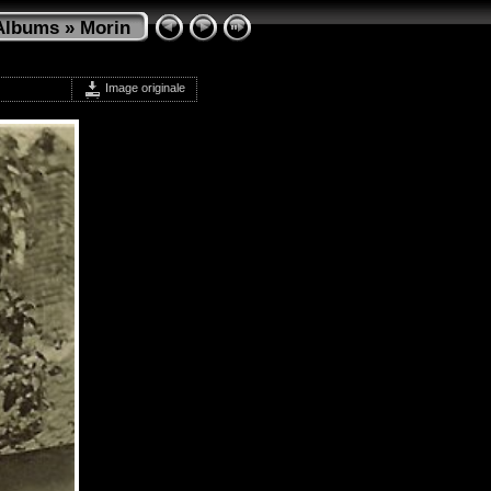
Albums
»
Morin
Image originale