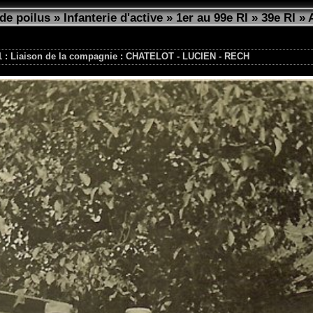
de poilus
»
Infanterie d'active
»
1er au 99e RI
»
39e RI
»
1 : Liaison de la compagnie : CHATELOT - LUCIEN - RECH