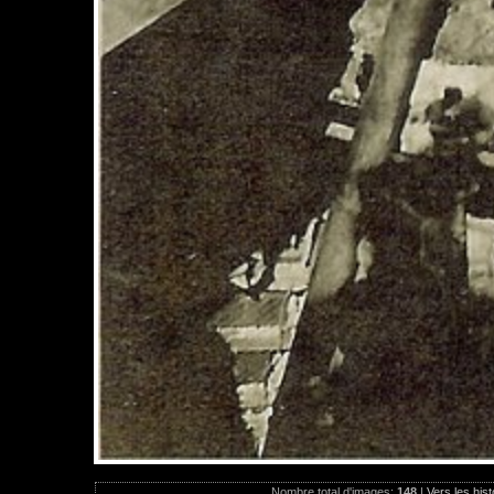
Nombre total d'images:
148
|
Vers les hist