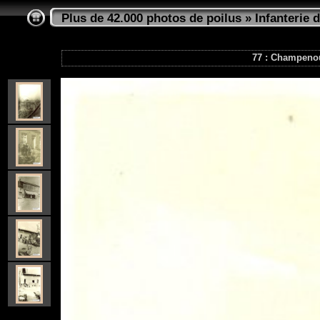
Plus de 42.000 photos de poilus
»
Infanterie d
77 : Champeno