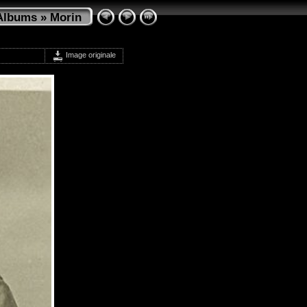
Albums
»
Morin
Image originale